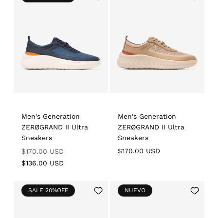
to
to
Wishlist
Wishlist
Men's Generation
Men's Generation
ZERØGRAND II Ultra
ZERØGRAND II Ultra
Sneakers
Sneakers
Regular
Sale
Regular
$170.00 USD
$170.00 USD
price
price
price
$136.00 USD
Add
Add
SALE 20%OFF
NUEVO
to
to
Wishlist
Wishlist