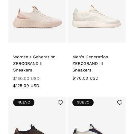
Women's Generation
Men's Generation
ZERØGRAND II
ZERØGRAND III
Sneakers
Sneakers
Regular
Sale
Regular
$170.00 USD
$160.00 USD
price
price
price
$128.00 USD
Add
Add
NUEVO
NUEVO
to
to
Wishlist
Wishlist