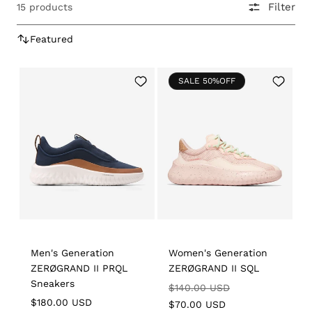
Filter
15 products
Add
Add
SALE 50%OFF
to
to
Wishlist
Wishlist
Men's Generation
Women's Generation
ZERØGRAND II PRQL
ZERØGRAND II SQL
Sneakers
Regular
Sale
$140.00 USD
Regular
$180.00 USD
price
price
$70.00 USD