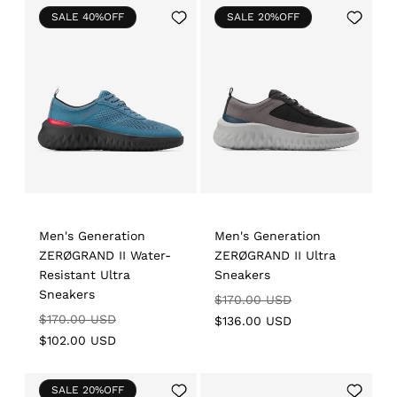
Add
Add
SALE 40%OFF
SALE 20%OFF
to
to
Wishlist
Wishlist
Men's Generation
Men's Generation
ZERØGRAND II Water-
ZERØGRAND II Ultra
Resistant Ultra
Sneakers
Sneakers
Regular
Sale
$170.00 USD
Regular
Sale
$170.00 USD
price
price
$136.00 USD
price
price
$102.00 USD
Add
Add
SALE 20%OFF