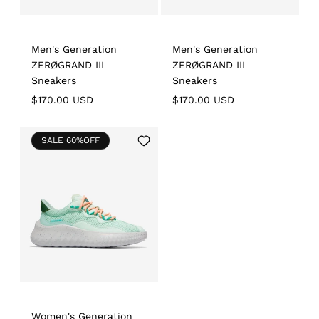
Men's Generation
Men's Generation
ZERØGRAND III
ZERØGRAND III
Sneakers
Sneakers
Regular
$170.00 USD
Regular
$170.00 USD
price
price
Add
SALE 60%OFF
to
Wishlist
Women's Generation