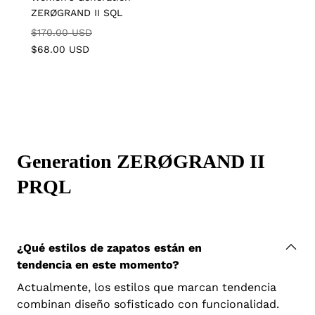
ZERØGRAND II SQL
Regular
Sale
$170.00 USD
price
price
$68.00 USD
Generation ZERØGRAND II
PRQL
C
o
¿Qué estilos de zapatos están en
tendencia en este momento?
l
l
Actualmente, los estilos que marcan tendencia
a
combinan diseño sofisticado con funcionalidad.