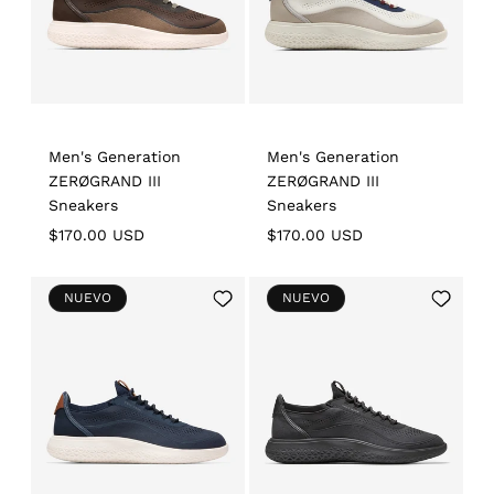
Men's Generation
Men's Generation
ZERØGRAND III
ZERØGRAND III
Sneakers
Sneakers
Regular
$170.00 USD
Regular
$170.00 USD
price
price
Add
Add
NUEVO
NUEVO
to
to
Wishlist
Wishlist