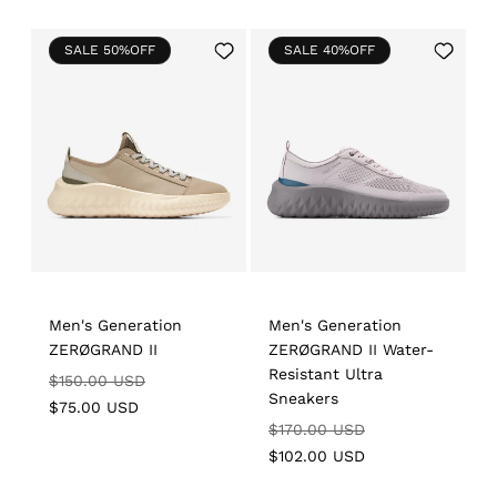
price
Add
Add
SALE 50%OFF
SALE 40%OFF
to
to
Wishlist
Wishlist
Men's Generation
Men's Generation
ZERØGRAND II
ZERØGRAND II Water-
Resistant Ultra
Regular
Sale
$150.00 USD
Sneakers
price
price
$75.00 USD
Regular
Sale
$170.00 USD
price
price
$102.00 USD