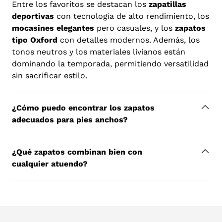
p
Entre los favoritos se destacan los
zapatillas
deportivas
con tecnología de alto rendimiento, los
s
mocasines elegantes
pero casuales, y los
zapatos
i
tipo Oxford
con detalles modernos. Además, los
b
tonos neutros y los materiales livianos están
l
dominando la temporada, permitiendo versatilidad
e
sin sacrificar estilo.
c
o
n
¿Cómo puedo encontrar los zapatos
t
adecuados para pies anchos?
e
n
¿Qué zapatos combinan bien con
t
cualquier atuendo?