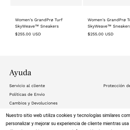
Women's GrandPrø Turf
Women's GrandPrø T
SkyWeave™ Sneakers
SkyWeave™ Sneaker
Regular
Regular
$255.00 USD
$255.00 USD
price
price
Ayuda
Servicio al cliente
Protección d
Políticas de Envio
Cambios y Devoluciones
Ubicación de Tiendas
Nuestro sitio web utiliza cookies y tecnologías similares com
Contáctanos
personalizar y mejorar su experiencia de cliente mientras usa 