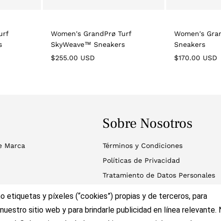
urf
Women's GrandPrø Turf
Women's Gran
s
SkyWeave™ Sneakers
Sneakers
Regular
Regular
$255.00 USD
$170.00 USD
price
price
Sobre Nosotros
e Marca
Términos y Condiciones
Políticas de Privacidad
Tratamiento de Datos Personales
o etiquetas y píxeles (“cookies”) propias y de terceros, para
nuestro sitio web y para brindarle publicidad en línea relevante.