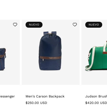
Add
Add
NUEVO
NUEVO
to
to
Wishlist
Wishlist
Messenger
Men's Carson Backpack
Judson Brush
Regular
$250.00 USD
Regular
$420.00 USD