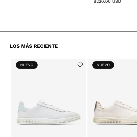
price
Regular
$220.00 USD
price
LOS MÁS RECIENTE
Add
NUEVO
NUEVO
to
Wishlist