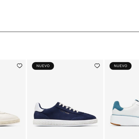
price
price
Add
Add
NUEVO
NUEVO
to
to
Wishlist
Wishlist