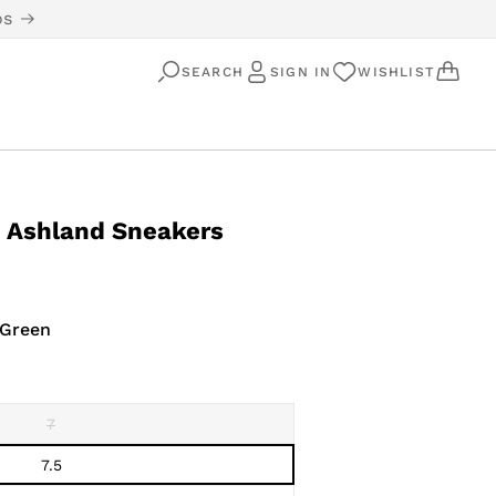
os
SEARCH
SIGN IN
WISHLIST
 Ashland Sneakers
 Green
7
Variant
sold
out
7.5
or
unavailable