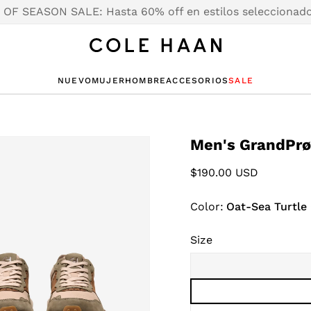
OF SEASON SALE: Hasta 60% off en estilos seleccionad
S
S
O SALE
O SALE
NUEVO
MUJER
HOMBRE
ACCESORIOS
SALE
RS
S
G
LLERS
RS
S
G
LLERS
CESORIOS
CESORIOS
AS
RAS
RAS
Men's GrandPrø
WAY
WAY
Regular
$190.00 USD
S
AND
NES
AND
price
O
O
Color:
Oat-Sea Turtle
Size