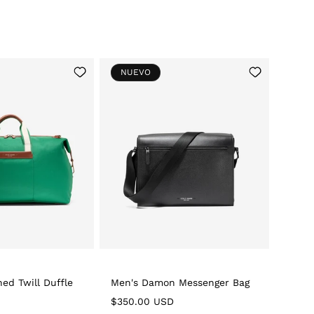
Add
Add
NUEVO
to
to
Wishlist
Wishlist
ed Twill Duffle
Men's Damon Messenger Bag
Regular
$350.00 USD