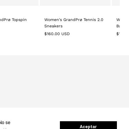
dPrø Topspin
Women's GrandPrø Tennis 2.0
Women
Sneakers
Band 
Regular
Regula
$160.00 USD
$160.
price
price
 No se
Aceptar