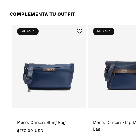
COMPLEMENTA TU OUTFIT
Add
NUEVO
NUEVO
to
Wishlist
Men's Carson Sling Bag
Men's Carson Flap 
Bag
Regular
$170.00 USD