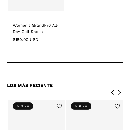
Women's GrandPrø All-
Day Golf Shoes
Regular
$180.00 USD
price
LOS MÁS RECIENTE
Add
Add
NUEVO
NUEVO
to
to
Wishlist
Wishlist