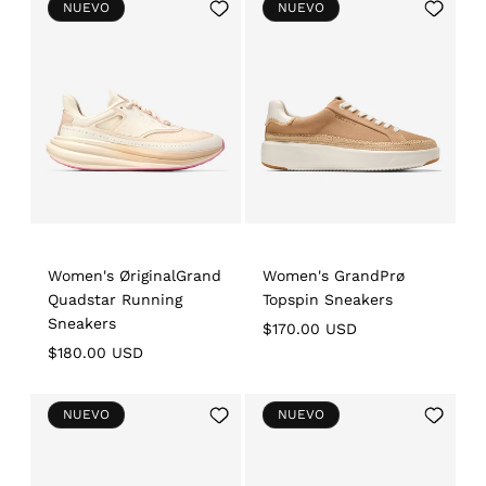
Add
Add
NUEVO
NUEVO
to
to
Wishlist
Wishlist
Women's ØriginalGrand
Women's GrandPrø
Quadstar Running
Topspin Sneakers
Sneakers
Regular
$170.00 USD
Regular
$180.00 USD
price
price
Add
Add
NUEVO
NUEVO
to
to
Wishlist
Wishlist