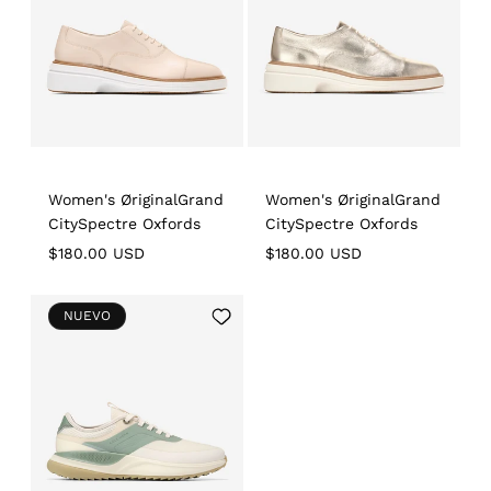
Women's ØriginalGrand
Women's ØriginalGrand
CitySpectre Oxfords
CitySpectre Oxfords
Regular
$180.00 USD
Regular
$180.00 USD
price
price
Add
NUEVO
to
Wishlist