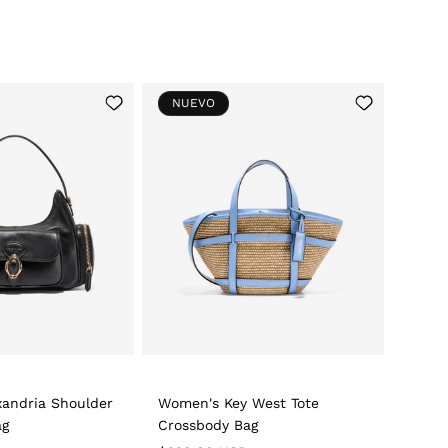
Add
Add
NUEVO
to
to
Wishlist
Wishlist
andria Shoulder
Women's Key West Tote
ag
Crossbody Bag