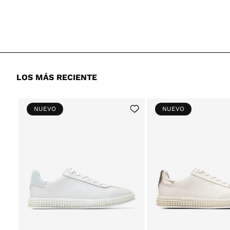
price
price
LOS MÁS RECIENTE
Add
NUEVO
NUEVO
to
Wishlist