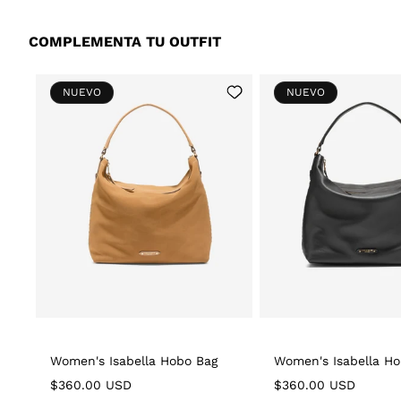
COMPLEMENTA TU OUTFIT
Add
NUEVO
NUEVO
to
Wishlist
Women's Isabella Hobo Bag
Women's Isabella Ho
Regular
$360.00 USD
Regular
$360.00 USD