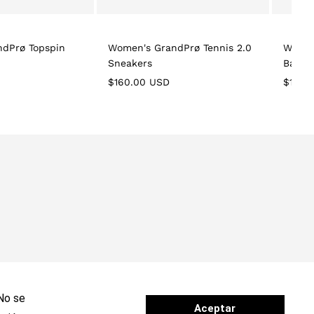
dPrø Topspin
Women's GrandPrø Tennis 2.0
Women
Sneakers
Band 
Regular
Regula
$160.00 USD
$160.
price
price
 No se
Aceptar