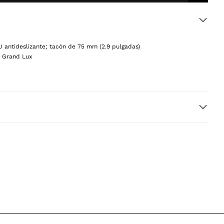
to
Wishlist
antideslizante; tacón de 75 mm (2.9 pulgadas)
a Grand Lux