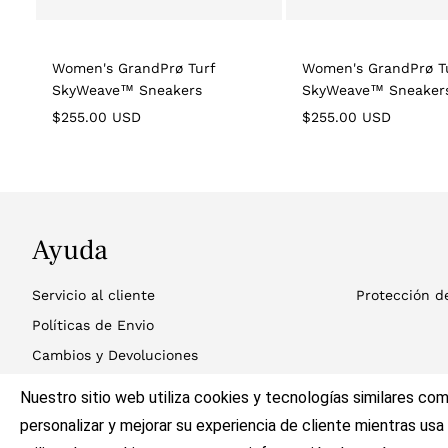
Women's GrandPrø Turf
Women's GrandPrø T
SkyWeave™ Sneakers
SkyWeave™ Sneaker
Regular
Regular
$255.00 USD
$255.00 USD
price
price
Ayuda
Servicio al cliente
Protección d
Políticas de Envio
Cambios y Devoluciones
Ubicación de Tiendas
Nuestro sitio web utiliza cookies y tecnologías similares com
Contáctanos
personalizar y mejorar su experiencia de cliente mientras usa 