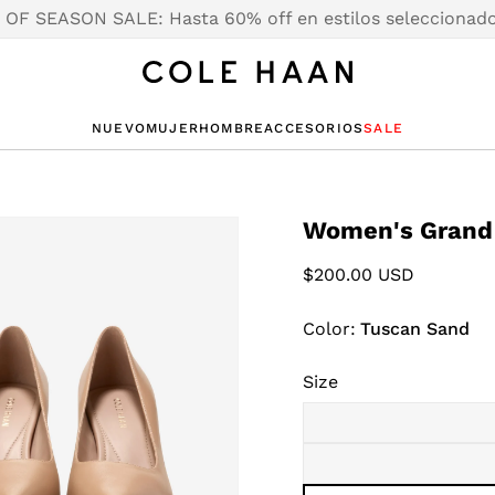
OF SEASON SALE: Hasta 60% off en estilos seleccionad
S
S
O SALE
O SALE
NUEVO
MUJER
HOMBRE
ACCESORIOS
SALE
RS
S
G
LLERS
RS
S
G
LLERS
CESORIOS
CESORIOS
AS
RAS
RAS
Women's Grand 
WAY
WAY
Regular
$200.00 USD
S
AND
NES
AND
price
O
O
Color:
Tuscan Sand
Size