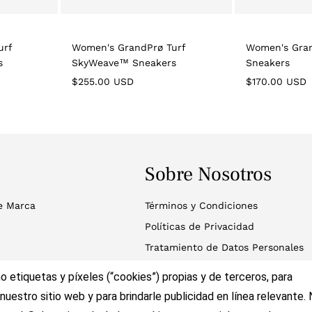
urf
Women's GrandPrø Turf
Women's Gran
s
SkyWeave™ Sneakers
Sneakers
Regular
Regular
$255.00 USD
$170.00 USD
price
price
Sobre Nosotros
e Marca
Términos y Condiciones
Políticas de Privacidad
Tratamiento de Datos Personales
o etiquetas y píxeles (“cookies”) propias y de terceros, para
nuestro sitio web y para brindarle publicidad en línea relevante.