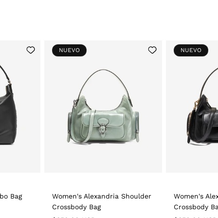
Add
Add
NUEVO
NUEVO
to
to
Wishlist
Wishlist
bo Bag
Women's Alexandria Shoulder
Women's Alex
Crossbody Bag
Crossbody B