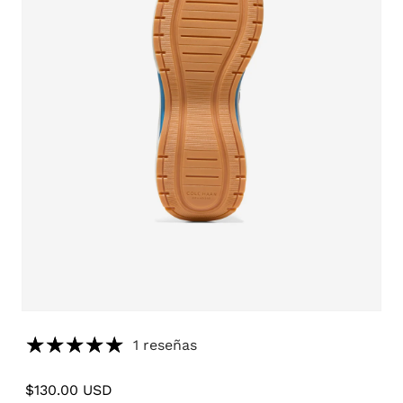
Open
media
6
1 reseñas
in
modal
Regular
$130.00 USD