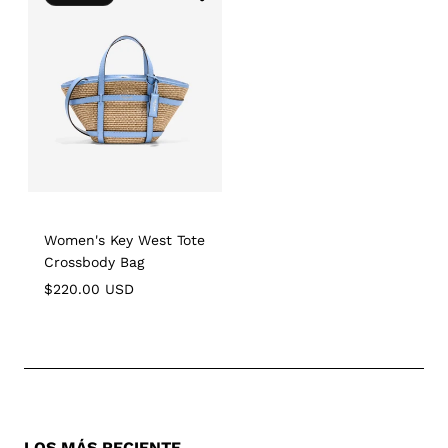
to
Wishlist
Women's Key West Tote
Crossbody Bag
Regular
$220.00 USD
price
LOS MÁS RECIENTE