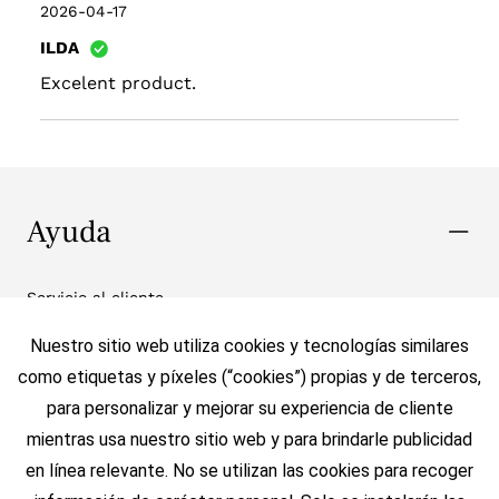
2026-04-17
ILDA
Excelent product.
Ayuda
Servicio al cliente
Políticas de Envio
Nuestro sitio web utiliza cookies y tecnologías similares
Cambios y Devoluciones
como etiquetas y píxeles (“cookies”) propias y de terceros,
Ubicación de Tiendas
para personalizar y mejorar su experiencia de cliente
Contáctanos
mientras usa nuestro sitio web y para brindarle publicidad
Protección de Marca
en línea relevante. No se utilizan las cookies para recoger