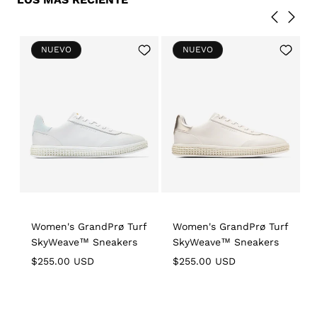
Add
Add
NUEVO
NUEVO
to
to
Wishlist
Wishlist
Women's GrandPrø Turf
Women's GrandPrø Turf
SkyWeave™ Sneakers
SkyWeave™ Sneakers
Regular
Regular
R
$255.00 USD
$255.00 USD
price
price
p