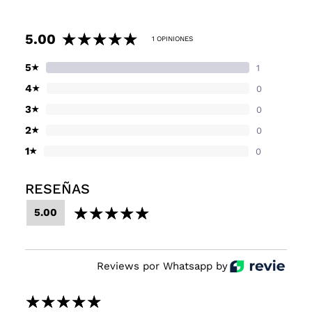
5.00
1 OPINIONES
5
★
1
4
★
0
3
★
0
2
★
0
1
★
0
RESEÑAS
5.00
Reviews por Whatsapp by