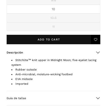
9.5
Variant
sold
out
10
or
unavailable
10.5
Variant
sold
out
11
Variant
or
sold
unavailable
out
or
ADD TO CART
Add
unavailable
to
Wishlis
Descripción
Stitchlite™ knit upper in Midnight Moon; five-eyelet lacing
system
Rubber outsole
Anti-microbial, moisture-wicking footbed
EVA midsole
Imported
Guía de tallas