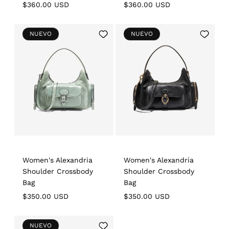
Regular
$360.00 USD
Regular
$360.00 USD
price
price
Add
Add
NUEVO
NUEVO
to
to
Wishlist
Wishlist
Women's Alexandria
Women's Alexandria
Shoulder Crossbody
Shoulder Crossbody
Bag
Bag
Regular
$350.00 USD
Regular
$350.00 USD
price
price
Add
NUEVO